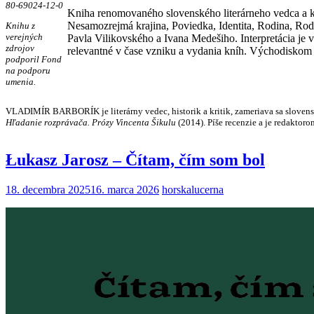
80-69024-12-0
Kniha renomovaného slovenského literárneho vedca a kr
Nesamozrejmá krajina, Poviedka, Identita, Rodina, Ro
Knihu z
verejných
Pavla Vilikovského a Ivana Medešiho. Interpretácia je v
zdrojov
relevantné v čase vzniku a vydania kníh. Východiskom je
podporil Fond
na podporu
umenia.
VLADIMÍR BARBORÍK je literárny vedec, historik a kritik, zameriava sa slovens
Hľadanie rozprávača. Prózy Vincenta Šikulu
(2014). Píše recenzie a je redaktor
Łukasz Jarosz – Čítam, čím som bol
18. decembra 2025
16. marca 2026
horskalucerna