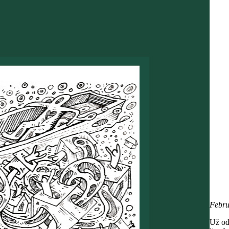
Febru
Už od