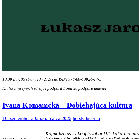
13,90 Eur, 85 strán, 13×21,5 cm,
ISBN 978-80-69024-17-5
Knihu z verejných zdrojov podporil Fond na podporu umenia
Ivana Komanická – Dobiehajúca kultúra
19. septembra 2025
26. marca 2026
horskalucerna
Kapitalizmus už kooptoval aj DIY kultúru a môže