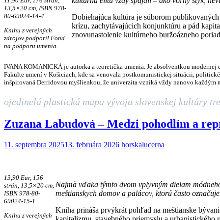
kultúrnu elitu vždy spájali – ako voľný styk, 
11,90 Eur, 176 strán,
13,5×20 cm
,
ISBN 978-
80-69024-14-4
Dobiehajúca kultúra je súborom publikovaných 
krízu, zachytávajúcich konjunktúru a pád kapi
Knihu z verejných
znovunastolenie kultúrneho buržoázneho poriad
zdrojov podporil Fond
na podporu umenia.
IVANA KOMANICKÁ je autorka a teoretička umenia. Je absolventkou modernej euró
Fakulte umení v Košiciach, kde sa venovala postkomunistickej situácii, politické
inšpirovaná Derridovou myšlienkou, že univerzita vzniká vždy nanovo každým 
ojedinelá plastická mapa vývoja slovenskej kultúry tr
Zuzana Labudová – Medzi pohodlím a repre
11. septembra 2025
13. februára 2026
horskalucerna
13,90 Eur, 156
Najmä vďaka týmto dvom vplyvným dielam módneho copf
strán, 13,5×20 cm,
meštianskych domov a palácov, ktorú často označuje
ISBN 978-80-
69024-15-1
Kniha prináša prvýkrát pohľad na meštianske bývanie 
Knihu z verejných
kapitalizmu, stavebného priemyslu a urbanistického 