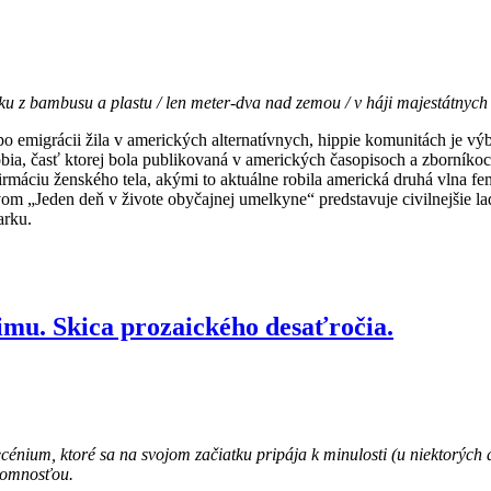
u z bambusu a plastu / len meter-dva nad zemou / v háji majestátnyc
 emigrácii žila v amerických alternatívnych, hippie komunitách je výb
a, časť ktorej bola publikovaná v amerických časopisoch a zborníkoch,
rmáciu ženského tela, akými to aktuálne robila americká druhá vlna 
m „Jeden deň v živote obyčajnej umelkyne“ predstavuje civilnejšie lad
arku.
mu. Skica prozaického desaťročia.
decénium, ktoré sa na svojom začiatku pripája k minulosti (u niektorých
ítomnosťou.