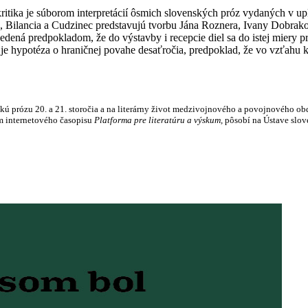
itika je súborom interpretácií ôsmich slovenských próz vydaných v upl
d, Bilancia a Cudzinec predstavujú tvorbu Jána Roznera, Ivany Dobra
edená predpokladom, že do výstavby i recepcie diel sa do istej miery p
 hypotéza o hraničnej povahe desaťročia, predpoklad, že vo vzťahu k ref
kú prózu 20. a 21. storočia a na literárny život medzivojnového a povojnového ob
om internetového časopisu
Platforma pre literatúru a výskum,
pôsobí na Ústave slove