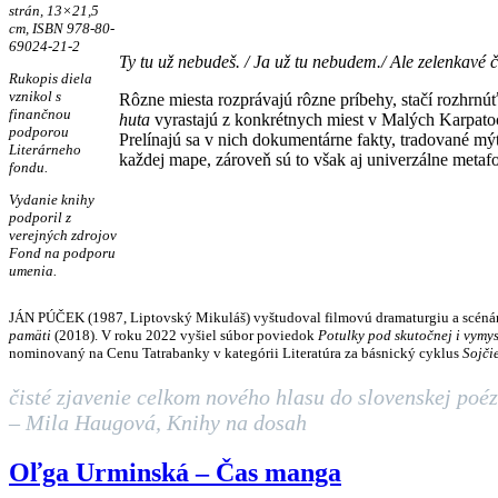
strán, 13×21,5
cm, ISBN 978-80-
69024-21-2
Ty tu už nebudeš. / Ja už tu nebudem./ Ale zelenkavé č
Rukopis diela
vznikol s
Rôzne miesta rozprávajú rôzne príbehy, stačí rozhrn
finančnou
huta
vyrastajú z konkrétnych miest v Malých Karpatoc
podporou
Prelínajú sa v nich dokumentárne fakty, tradované mý
Literárneho
každej mape, zároveň sú to však aj univerzálne metafor
fondu.
Vydanie knihy
podporil z
verejných zdrojov
Fond na podporu
umenia.
JÁN PÚČEK (1987, Liptovský Mikuláš) vyštudoval filmovú dramaturgiu a scénár
pamäti
(2018). V roku 2022 vyšiel súbor poviedok
Potulky pod skutočnej i vymys
nominovaný na Cenu Tatrabanky v kategórii Literatúra za básnický cyklus
Sojči
čisté zjavenie celkom nového hlasu do slovenskej poé
– Mila Haugová, Knihy na dosah
Oľga Urminská – Čas manga