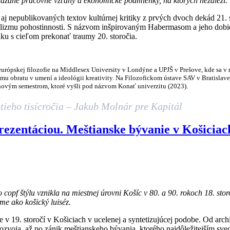
neviazané pracovné vzťahy a ekonomické podmienky, na ktorých nezáleží.
aj nepublikovaných textov kultúrnej kritiky z prvých dvoch dekád 21. 
talizmu pohostinnosti. S názvom inšpirovaným Habermasom a jeho dobie
ku s cieľom prekonať traumy 20. storočia.
pskej filozofie na Middlesex University v Londýne a UPJŠ v Prešove, kde sa v r
mu obratu v umení a ideológii kreativity. Na Filozofickom ústave SAV v Bratislave p
novým semestrom, ktoré vyšli pod názvom Konať univerzitu (2023).
etieho tisícročia – Jakub Molnár pre Kapitál
zentáciou. Meštianske bývanie v Košiciach 
 štýlu vznikla na miestnej úrovni Košíc v 80. a 90. rokoch 18. storoč
me ako košický luiséz.
v 19. storočí v Košiciach v ucelenej a syntetizujúcej podobe. Od archi
rozvoja, až po zánik meštianskeho bývania, ktorého najdôležitejším sv