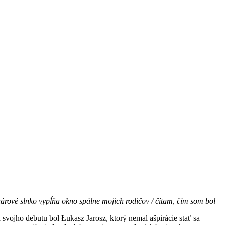
árové slnko vypĺňa okno spálne mojich rodičov / čítam, čím som bol
 svojho debutu bol Łukasz Jarosz, ktorý nemal ašpirácie stať sa