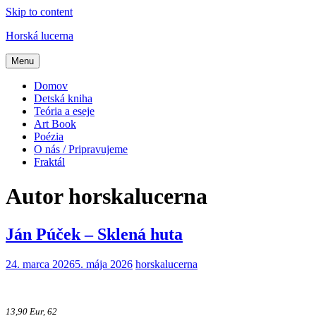
Skip to content
Horská lucerna
Menu
Domov
Detská kniha
Teória a eseje
Art Book
Poézia
O nás / Pripravujeme
Fraktál
Autor
horskalucerna
Ján Púček – Sklená huta
24. marca 2026
5. mája 2026
horskalucerna
13,90 Eur, 62