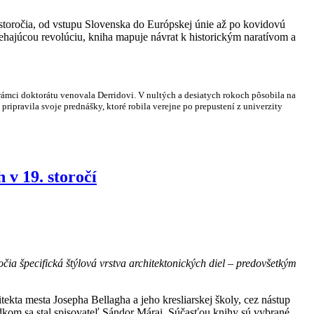
storočia, od vstupu Slovenska do Európskej únie až po kovidovú
hajúcou revolúciu, kniha mapuje návrat k historickým naratívom a
ámci doktorátu venovala Derridovi. V nultých a desiatych rokoch pôsobila na
ripravila svoje prednášky, ktoré robila verejne po prepustení z univerzity
v 19. storočí
ia špecifická štýlová vrstva architektonických diel – predovšetkým
tekta mesta Josepha Bellagha a jeho kresliarskej školy, cez nástup
edkom sa stal spisovateľ Sándor Márai. Súčasťou knihy sú vybrané