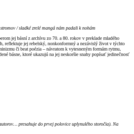
h stromov / sladké zrelé mangá nám padali k nohám
erom jej básní z archívu zo 70. a 80. rokov v preklade mladého
 reflektuje jej rebelský, nonkonformný a nezávislý život v týchto
feminizmu či beat poézia – návratom k vytesneným formám rytmu,
ené básne, ktoré ukazujú na jej neskoršie snahy popísať jedinečnosť
 autorov… presahuje do prvej polovice uplynulého storočia). Na