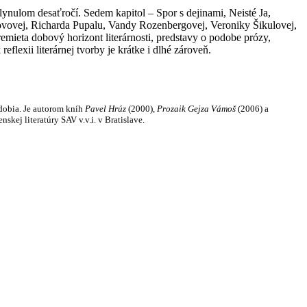
ynulom desaťročí. Sedem kapitol – Spor s dejinami, Neisté Ja,
kovovej, Richarda Pupalu, Vandy Rozenbergovej, Veroniky Šikulovej,
remieta dobový horizont literárnosti, predstavy o podobe prózy,
lexii literárnej tvorby je krátke i dlhé zároveň.
dobia. Je autorom kníh
Pavel Hrúz
(2000),
Prozaik Gejza Vámoš
(2006) a
nskej literatúry SAV v.v.i. v Bratislave.