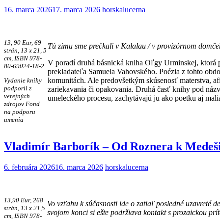
16. marca 2026
17. marca 2026
horskalucerna
13, 90 Eur, 69
Tú zimu sme prečkali v Kalalau / v provizórnom domček
strán, 13 x 21, 5
cm, ISBN 978-
V poradí druhá básnická kniha Oľgy Urminskej, ktorá po
80-69024-18-2
prekladateľa Samuela Vahovského. Poézia z tohto obdobi
komunitách. Ale predovšetkým skúsenosť materstva, afi
Vydanie knihy
podporil z
zariekavania či opakovania. Druhá časť knihy pod názvo
verejných
umeleckého procesu, zachytávajú ju ako poetku aj mali
zdrojov Fond
na podporu
umenia
Vladimír Barborík – Od Roznera k Medeši
6. februára 2026
16. marca 2026
horskalucerna
13,90 Eur, 268
Vo vzťahu k súčasnosti ide o zatiaľ posledné uzavreté 
strán, 13 x 21,5
svojom konci si ešte podržiava kontakt s prozaickou pr
cm, ISBN 978-