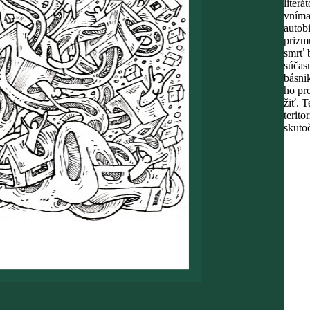
liter
vníma
autob
prizm
smrť 
súčasn
básnik
ho pr
žiť. T
terito
skuto