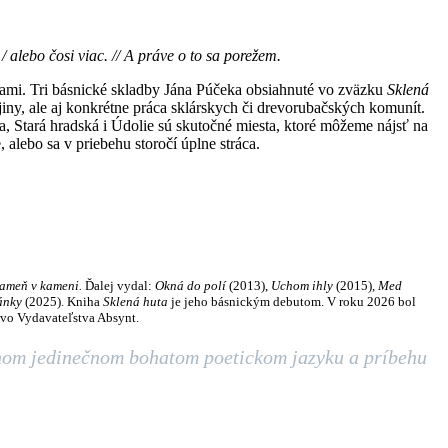
 alebo čosi viac. // A práve o to sa porežem.
nami. Tri básnické skladby Jána Púčeka obsiahnuté vo zväzku
Sklená
iny, ale aj konkrétne práca sklárskych či drevorubačských komunít.
a, Stará hradská i Údolie sú skutočné miesta, ktoré môžeme nájsť na
 alebo sa v priebehu storočí úplne stráca.
ameň v kameni.
Ďalej vydal:
Okná do polí
(2013),
Uchom ihly
(2015),
Med
ánky
(2025). Kniha
Sklená huta
je jeho básnickým debutom. V roku 2026 bol
r vo Vydavateľstva Absynt.
astnom jedinečnom bohatom poetickom jazyku a príbehu