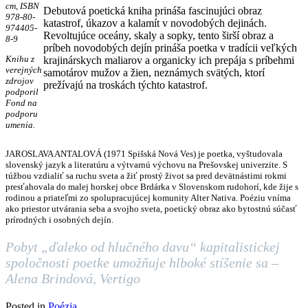
cm, ISBN
Debutová poetická kniha prináša fascinujúci obraz
978-80-
katastrof, úkazov a kalamít v novodobých dejinách.
974405-
Revoltujúce oceány, skaly a sopky, tento širší obraz a
8-9
príbeh novodobých dejín prináša poetka v tradícii veľkých
Knihu z
krajinárskych maliarov a organicky ich prepája s príbehmi
verejných
samotárov mužov a žien, neznámych svätých, ktorí
zdrojov
prežívajú na troskách týchto katastrof.
podporil
Fond na
podporu
umenia.
JAROSLAVA ANTALOVÁ (1971 Spišská Nová Ves) je poetka, vyštudovala
slovenský jazyk a literatúru a výtvarnú výchovu na Prešovskej univerzite. S
túžbou vzdialiť sa ruchu sveta a žiť prostý život sa pred devätnástimi rokmi
presťahovala do malej horskej obce Brdárka v Slovenskom rudohorí, kde žije s
rodinou a priateľmi zo spolupracujúcej komunity Alter Nativa. Poéziu vníma
ako priestor utvárania seba a svojho sveta, poetický obraz ako bytostnú súčasť
prírodných i osobných dejín.
Pobyt „ďaleko od hlučného davu“ kapitalistickej
spoločnosti poetke umožňuje hlboké stíšenie sa –
Alena Brindová, Vertigo
Posted in
Poézia