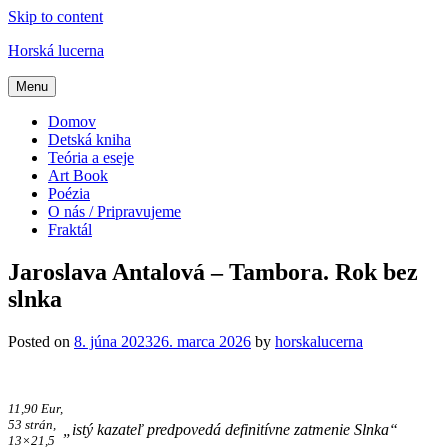
Skip to content
Horská lucerna
Menu
Domov
Detská kniha
Teória a eseje
Art Book
Poézia
O nás / Pripravujeme
Fraktál
Jaroslava Antalová – Tambora. Rok bez
slnka
Posted on
8. júna 2023
26. marca 2026
by
horskalucerna
11,90 Eur,
53 strán,
„istý kazateľ predpovedá definitívne zatmenie Slnka“
13×21,5