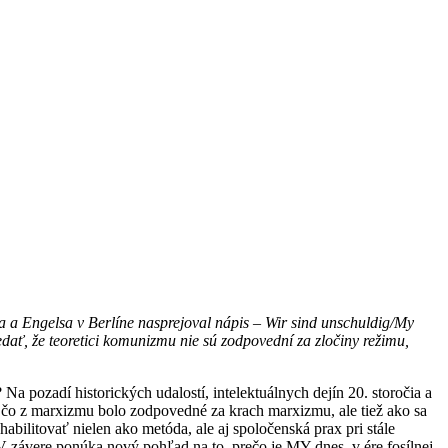
 a Engelsa v Berlíne nasprejoval nápis – Wir sind unschuldig/My
dať, že teoretici komunizmu nie sú zodpovední za zločiny režimu,
a pozadí historických udalostí, intelektuálnych dejín 20. storočia a
 čo z marxizmu bolo zodpovedné za krach marxizmu, ale tiež ako sa
bilitovať nielen ako metóda, ale aj spoločenská prax pri stále
 V závere ponúka nový pohľad na to, prečo je MY dnes, v ére fosílnej