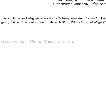
ekonomiky a klimatickej krízy, opä
ozofie absolvoval na Pedagogickej fakulte na Karlovej univerzite v Prahe u Micha
ologickej dobe
(2023
)
a spolueditorom publikácie
Slavoj Žižek a kritika ideológie
(2
ou rukavicou – Martin Makara, Kapitál