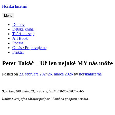
Skip
Horská lucerna
to
content
Menu
Domov
Detská kniha
Teória a eseje
Art Book
Poézia
O nás / Pripravujeme
Fraktál
Peter Takáč – Už len nejaké MY nás môže 
Posted on
23. februára 2024
26. marca 2026
by
horskalucerna
9,90 Eur, 100 strán, 13,5×20 cm, ISBN 978-80-69024-04-5
Knihu z verejných zdrojov podporil Fond na podporu umenia.