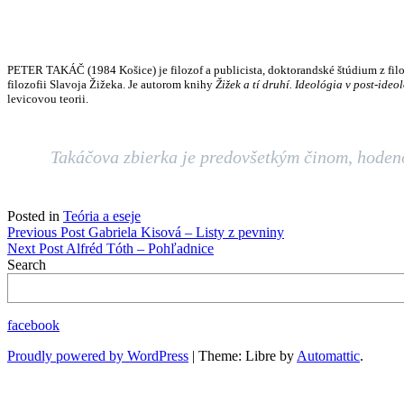
PETER TAKÁČ (1984 Košice) je filozof a publicista, doktorandské štúdium z fil
filozofii Slavoja Žižeka. Je autorom knihy
Žižek a tí druhí. Ideológia v post-ide
levicovou teorii.
Takáčova zbierka je predovšetkým činom, hoden
Posted in
Teória a eseje
Navigácia
Previous Post
Gabriela Kisová – Listy z pevniny
Next Post
Alfréd Tóth – Pohľadnice
v
Search
článku
facebook
Proudly powered by WordPress
|
Theme: Libre by
Automattic
.