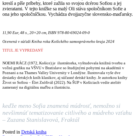
kreslí a píše príbehy, ktoré zažila so svojou dcérou Sofiou a jej
zvieratami. V tejto knižke sa malý Oli stáva spoločníkom Sofie a
ona jeho spoločníčkou. Vychádza dvojjazyčne slovensko-maďarsky.
11,90 Eur, 48 s., 20×20 cm, ISBN 978-80-69024-09-0
Ocenená v súťaži Kniha roka
Košického samosprávneho kraja 2024
TITUL JE VYPREDANÝ
NOEMI RÁCZ (1972, Košice) je ilustrátorka, vyštudovala knižnú tvorbu a
voľnú grafiku na VŠVU v Bratislave so študijnými pobytmi na akadémii v
Poznani a na Thames Valley University v Londýne. Ilustrovala vyše dve
desiatky detských kníh klasikov, aj súčasné detské knihy. Je autorkou knihy
Život so Sofiou – Élet Zsófivál (2022). Na ŠUP v Košiciach vedie ateliér
zameraný na digitálnu maľbu a ilustráciu.
keďže meno Sofia znamená múdrosť, nemožno si
nevšimnúť tematizovanie citlivého a múdreho vzťahu
– Zuzana Stanislavová, Fraktál
Posted in
Detská kniha