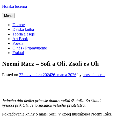
Skip
Horská lucerna
to
content
Menu
Domov
Detská kniha
Teória a eseje
Art Book
Poézia
O nás / Pripravujeme
Fraktál
Noemi Rácz – Sofi a Oli. Zsófi és Oli
Posted on
22. novembra 2024
26. marca 2026
by
horskalucerna
Jedného dňa dedko prinesie domov veľkú škatuľu. Zo škatule
vyskočí psík Oli. Je to začiatok veľkého priateľstva.
Pokračovanie knihy o malej Sofii, v ktorej ilustrátorka Noemi Rácz