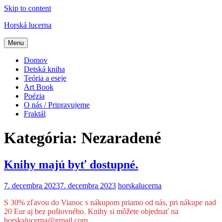
Skip to content
Horská lucerna
Menu
Domov
Detská kniha
Teória a eseje
Art Book
Poézia
O nás / Pripravujeme
Fraktál
Kategória:
Nezaradené
Knihy majú byť dostupné.
7. decembra 2023
7. decembra 2023
horskalucerna
S 30% zľavou do Vianoc s nákupom priamo od nás, pri nákupe nad
20 Eur aj bez poštovného. Knihy si môžete objednať na
horskalucerna@gmail.com